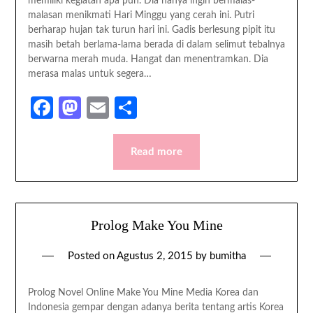
memiliki kegiatan apa pun. Dia hanya ingin bermalas-
malasan menikmati Hari Minggu yang cerah ini. Putri
berharap hujan tak turun hari ini. Gadis berlesung pipit itu
masih betah berlama-lama berada di dalam selimut tebalnya
berwarna merah muda. Hangat dan menentramkan. Dia
merasa malas untuk segera…
Facebook
Mastodon
Email
Share
Read more
Prolog Make You Mine
Posted on
Agustus 2, 2015
by
bumitha
Prolog Novel Online Make You Mine Media Korea dan
Indonesia gempar dengan adanya berita tentang artis Korea