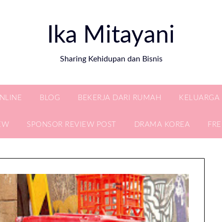
Ika Mitayani
Sharing Kehidupan dan Bisnis
ONLINE
BLOG
BEKERJA DARI RUMAH
KELUARGA
EW
SPONSOR REVIEW POST
DRAMA KOREA
FR