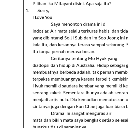
Pilihan Ika Mitayani disini. Apa saja itu?
1. Sorry,
I Love You
Saya menonton drama ini di
Indosiar. Air mata selalu terkuras habis, dan t
yang dibintangi So JI Sub dan Im Soo Jeong in
kala itu, dan kesannya terasa sampai sekarang.
itu tanpa pernah merasa bosan.
Ceritanya tentang Mo Hyuk yang
diadopsi dan hidup di Australia. Hidup sebagai 
membuatnya berbeda adalah, tak pernah memben
terpaksa membuangnya karena terbelit kemiski
Hyuk memiliki saudara kembar yang memiliki k
seorang kakek. Sementara ibunya adalah seorang
menjadi artis pula. Dia kemudian memutuskan 
cintanya juga dengan Eun Chae juga luar biasa b
Drama ini sangat menguras air
mata dan bikin mata saya bengkak setiap selesa
bungkus tisu di samping ya.