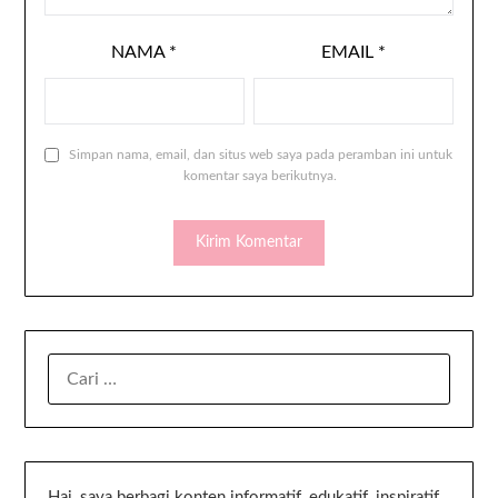
NAMA
*
EMAIL
*
Simpan nama, email, dan situs web saya pada peramban ini untuk
komentar saya berikutnya.
Hai, saya berbagi konten informatif, edukatif, inspiratif,