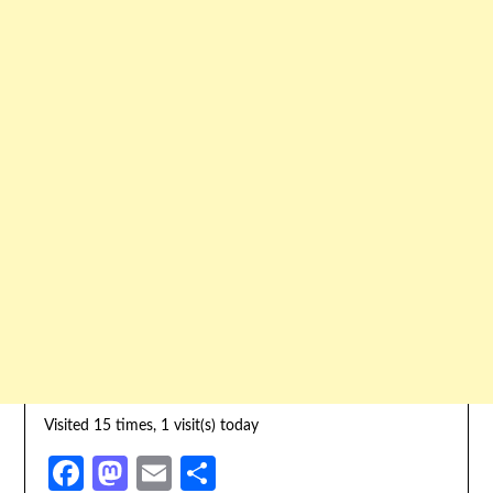
Visited 15 times, 1 visit(s) today
Facebook
Mastodon
Email
Share