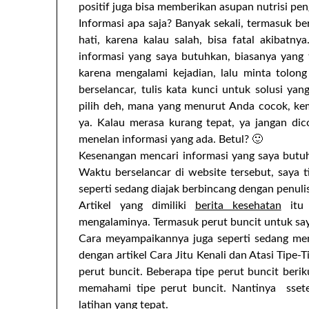
positif juga bisa memberikan asupan nutrisi pe
Informasi apa saja? Banyak sekali, termasuk ber
hati, karena kalau salah, bisa fatal akibatn
informasi yang saya butuhkan, biasanya yang t
karena mengalami kejadian, lalu minta tolo
berselancar, tulis kata kunci untuk solusi yan
pilih deh, mana yang menurut Anda cocok, ke
ya. Kalau merasa kurang tepat, ya jangan dic
menelan informasi yang ada. Betul? 🙂
Kesenangan mencari informasi yang saya but
Waktu berselancar di website tersebut, saya t
seperti sedang diajak berbincang dengan penulis
Artikel yang dimiliki
berita kesehatan
itu 
mengalaminya. Termasuk perut buncit untuk say
Cara meyampaikannya juga seperti sedang meng
dengan artikel Cara Jitu Kenali dan Atasi Tip
perut buncit. Beberapa tipe perut buncit ber
memahami tipe perut buncit. Nantinya ssete
latihan yang tepat.