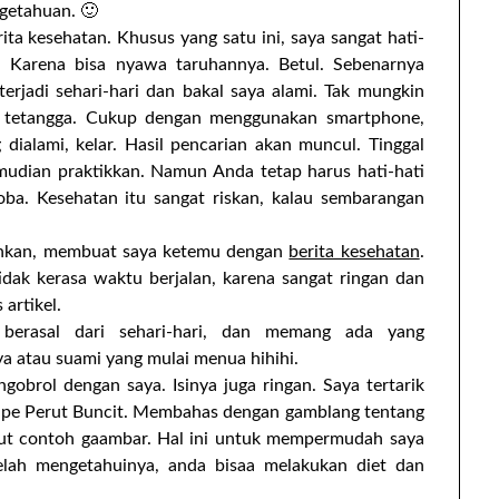
ngetahuan. 🙂
ita kesehatan. Khusus yang satu ini, saya sangat hati-
ya. Karena bisa nyawa taruhannya. Betul. Sebenarnya
erjadi sehari-hari dan bakal saya alami. Tak mungkin
ng tetangga. Cukup dengan menggunakan smartphone,
g dialami, kelar. Hasil pencarian akan muncul. Tinggal
mudian praktikkan. Namun Anda tetap harus hati-hati
oba. Kesehatan itu sangat riskan, kalau sembarangan
uhkan, membuat saya ketemu dengan
berita kesehatan
.
idak kerasa waktu berjalan, karena sangat ringan dan
 artikel.
berasal dari sehari-hari, dan memang ada yang
a atau suami yang mulai menua hihihi.
obrol dengan saya. Isinya juga ringan. Saya tertarik
e-Tipe Perut Buncit. Membahas dengan gamblang tentang
ikut contoh gaambar. Hal ini untuk mempermudah saya
lah mengetahuinya, anda bisaa melakukan diet dan