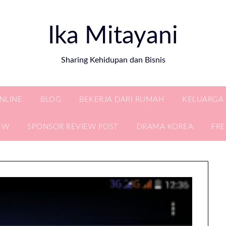
Ika Mitayani
Sharing Kehidupan dan Bisnis
ONLINE
BLOG
BEKERJA DARI RUMAH
KELUARGA
EW
SPONSOR REVIEW POST
DRAMA KOREA
FR