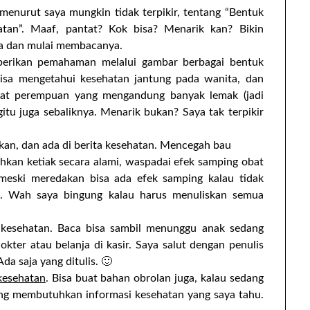
 menurut saya mungkin tidak terpikir, tentang “Bentuk
tan”. Maaf, pantat? Kok bisa? Menarik kan? Bikin
da dan mulai membacanya.
mberikan pemahaman melalui gambar berbagai bentuk
bisa mengetahui kesehatan jantung pada wanita, dan
ntat perempuan yang mengandung banyak lemak (jadi
gitu juga sebaliknya. Menarik bukan? Saya tak terpikir
kan, dan ada di berita kesehatan. Mencegah bau
hkan ketiak secara alami, waspadai efek samping obat
 meski meredakan bisa ada efek samping kalau tidak
i. Wah saya bingung kalau harus menuliskan semua
a kesehatan. Baca bisa sambil menunggu anak sedang
kter atau belanja di kasir. Saya salut dengan penulis
Ada saja yang ditulis. 🙂
 kesehatan
. Bisa buat bahan obrolan juga, kalau sedang
ng membutuhkan informasi kesehatan yang saya tahu.