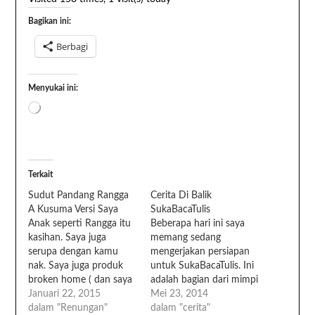
Bagikan ini:
Berbagi
Menyukai ini:
Terkait
Sudut Pandang Rangga
Cerita Di Balik
A Kusuma Versi Saya
SukaBacaTulis
Anak seperti Rangga itu
Beberapa hari ini saya
kasihan. Saya juga
memang sedang
serupa dengan kamu
mengerjakan persiapan
nak. Saya juga produk
untuk SukaBacaTulis. Ini
broken home ( dan saya
adalah bagian dari mimpi
baru menyadarinya).
Januari 22, 2015
saya yang tertunda
Mei 23, 2014
Hanya saja, saya masih
dalam "Renungan"
sekian lama. Entah
dalam "cerita"