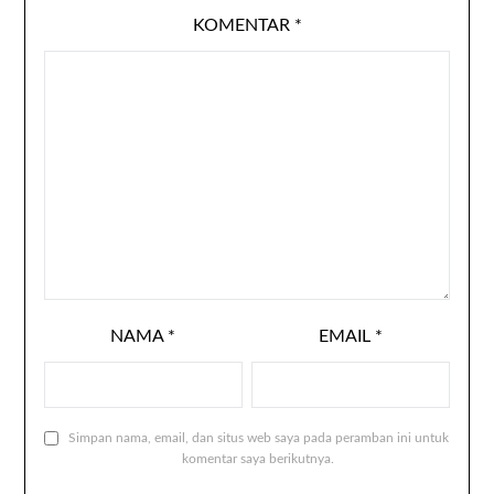
KOMENTAR
*
NAMA
*
EMAIL
*
Simpan nama, email, dan situs web saya pada peramban ini untuk
komentar saya berikutnya.