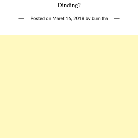
Dinding?
Posted on
Maret 16, 2018
by
bumitha