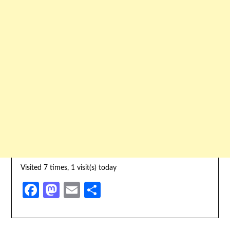
Visited 7 times, 1 visit(s) today
Facebook
Mastodon
Email
Share