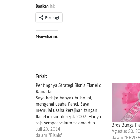
Bagikan ini:
Berbagi
Menyukai ini:
Terkait
Pentingnya Strategi Bisnis Flanel di
Ramadan
Saya belajar banyak bulan ini,
mengenai usaha flanel. Saya
memulai usaha kerajinan tangan
flanel ini sudah sejak 2007. Hanya
saja sempat vakum selama dua
Bros Bunga Fla
tahun. Biasa, karena hamil dan
Juli 20, 2014
Agustus 30, 2
melahirkan. Apalagi anak kedua.
dalam "Bisnis"
dalam "REVIE