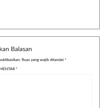
apa saja? 1. Pakaian dan Aksesoris
Kebutuhan seseorang terhadap
fashion berikut aksesoris yang
melekat memang cukup…
kan Balasan
publikasikan.
Ruas yang wajib ditandai
*
MENTAR
*