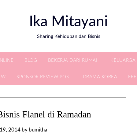
Ika Mitayani
Sharing Kehidupan dan Bisnis
ONLINE
BLOG
BEKERJA DARI RUMAH
KELUARGA
EW
SPONSOR REVIEW POST
DRAMA KOREA
FR
Bisnis Flanel di Ramadan
i 19, 2014
by
bumitha