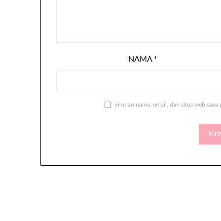
NAMA
*
Simpan nama, email, dan situs web saya 