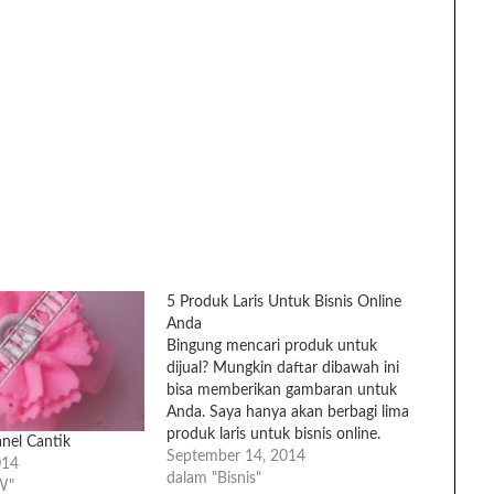
5 Produk Laris Untuk Bisnis Online
Anda
Bingung mencari produk untuk
dijual? Mungkin daftar dibawah ini
bisa memberikan gambaran untuk
Anda. Saya hanya akan berbagi lima
produk laris untuk bisnis online.
nel Cantik
Selebihnya bisa Anda tambahkan
September 14, 2014
014
sendiri :). Lima produk laris tersebut
dalam "Bisnis"
W"