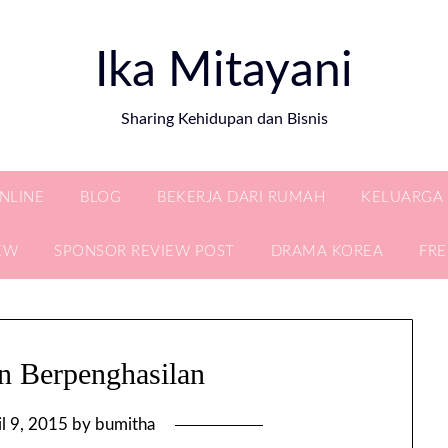
Ika Mitayani
Sharing Kehidupan dan Bisnis
ONLINE
BLOG
BEKERJA DARI RUMAH
KELUARGA
EW
SPONSOR REVIEW POST
DRAMA KOREA
FR
n Berpenghasilan
il 9, 2015
by
bumitha