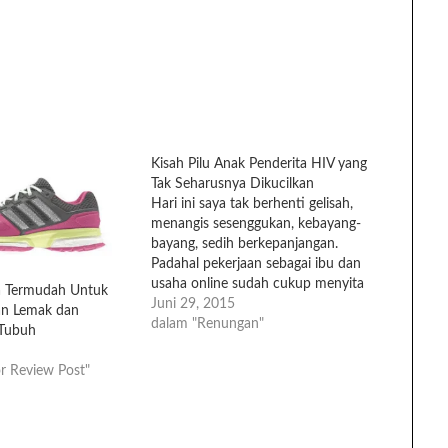
Kisah Pilu Anak Penderita HIV yang
Tak Seharusnya Dikucilkan
Hari ini saya tak berhenti gelisah,
menangis sesenggukan, kebayang-
bayang, sedih berkepanjangan.
Padahal pekerjaan sebagai ibu dan
usaha online sudah cukup menyita
ga Termudah Untuk
waktu, tapi artikel mengenai anak
Juni 29, 2015
n Lemak dan
yang mengidap HIV dari orang
dalam "Renungan"
Tubuh
tuanya, membuat saya, ah sudah,
benar-benar tak keruan.Awalnya
r Review Post"
saya membaca artikel lain di Tribun
online. Saat artikel selesai, mata…