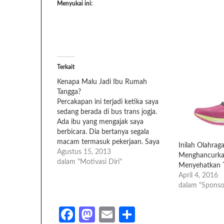
Menyukai ini:
Terkait
Kenapa Malu Jadi Ibu Rumah
Tangga?
Percakapan ini terjadi ketika saya
sedang berada di bus trans jogja.
Ada ibu yang mengajak saya
berbicara. Dia bertanya segala
macam termasuk pekerjaan. Saya
Inilah Olahra
jawab saja apa adanya. Lantas saya
Agustus 15, 2013
Menghancurka
berganti bertanya. Dia menjawab
dalam "Motivasi Diri"
Menyehatkan 
dengan malu-malu. " Saya hanya
April 4, 2016
Ibu Rumah Tangga" Saya tertegun
dalam "Sponso
sesaat memandangnya. Bukan
hendak menghina, meremehkan.…
Facebook
Mastodon
Email
Share