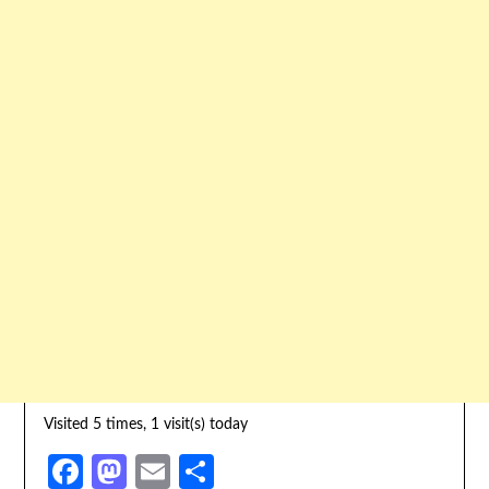
Visited 5 times, 1 visit(s) today
Facebook
Mastodon
Email
Share