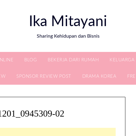
Ika Mitayani
Sharing Kehidupan dan Bisnis
ONLINE
BLOG
BEKERJA DARI RUMAH
KELUARGA
EW
SPONSOR REVIEW POST
DRAMA KOREA
FR
51201_0945309-02