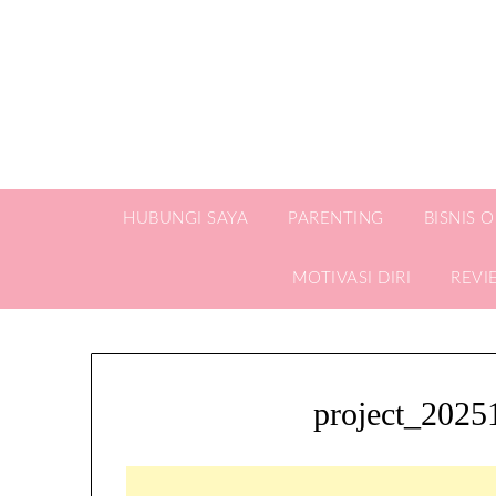
HUBUNGI SAYA
PARENTING
BISNIS 
MOTIVASI DIRI
REVI
project_202