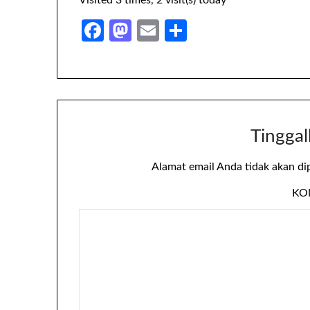
Visited 3 times, 2 visit(s) today
Facebook
Mastodon
Email
Share
Tinggal
Alamat email Anda tidak akan di
KO