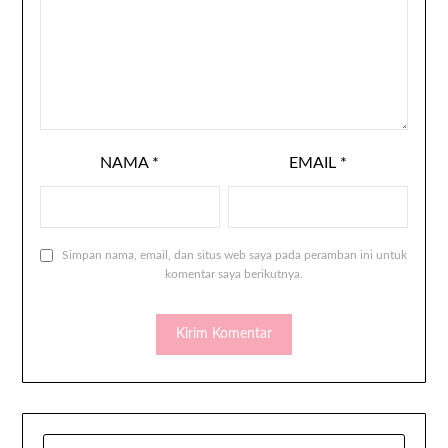
NAMA
*
EMAIL
*
Simpan nama, email, dan situs web saya pada peramban ini untuk
komentar saya berikutnya.