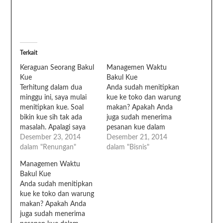
Terkait
Keraguan Seorang Bakul
Managemen Waktu
Kue
Bakul Kue
Terhitung dalam dua
Anda sudah menitipkan
minggu ini, saya mulai
kue ke toko dan warung
menitipkan kue. Soal
makan? Apakah Anda
bikin kue sih tak ada
juga sudah menerima
masalah. Apalagi saya
pesanan kue dalam
sudah tahu managemen
Desember 23, 2014
jumlah banyak? Kalau
Desember 21, 2014
bakul kue seperti apa.
dalam "Renungan"
iya, sekarang
dalam "Bisnis"
Namun ada yang sering
ikamitayani.com akan
Managemen Waktu
membuat saya ragu
berbagi tip, mengenai
Bakul Kue
masuk ke warung atau
managemen waktu bakul
Anda sudah menitipkan
toko. Malu? Bukan.
kue. Managemen waktu
kue ke toko dan warung
Bukan itu. Saya bisa
ini sangat diperlukan,
makan? Apakah Anda
menekan rasa malu
atau semua akan
juga sudah menerima
dengan sugesti bahwa
meleset dari target