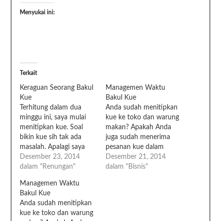
Menyukai ini:
Terkait
Keraguan Seorang Bakul
Managemen Waktu
Kue
Bakul Kue
Terhitung dalam dua
Anda sudah menitipkan
minggu ini, saya mulai
kue ke toko dan warung
menitipkan kue. Soal
makan? Apakah Anda
bikin kue sih tak ada
juga sudah menerima
masalah. Apalagi saya
pesanan kue dalam
sudah tahu managemen
Desember 23, 2014
jumlah banyak? Kalau
Desember 21, 2014
bakul kue seperti apa.
dalam "Renungan"
iya, sekarang
dalam "Bisnis"
Namun ada yang sering
ikamitayani.com akan
Managemen Waktu
membuat saya ragu
berbagi tip, mengenai
Bakul Kue
masuk ke warung atau
managemen waktu bakul
Anda sudah menitipkan
toko. Malu? Bukan.
kue. Managemen waktu
kue ke toko dan warung
Bukan itu. Saya bisa
ini sangat diperlukan,