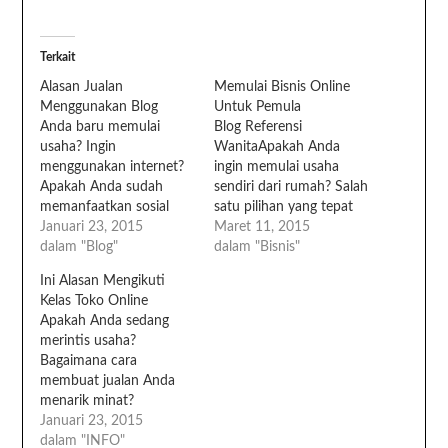
Terkait
Alasan Jualan
Memulai Bisnis Online
Menggunakan Blog
Untuk Pemula
Anda baru memulai
Blog Referensi
usaha? Ingin
WanitaApakah Anda
menggunakan internet?
ingin memulai usaha
Apakah Anda sudah
sendiri dari rumah? Salah
memanfaatkan sosial
satu pilihan yang tepat
media Anda? Kalau iya,
Januari 23, 2015
adalah bisnis online.
Maret 11, 2015
ini saatnya Anda
dalam "Blog"
Bisnis online tak melulu
dalam "Bisnis"
menggunakan Blog
toko online saja lo. Tapi
Ini Alasan Mengikuti
untuk menjalankan
saya akan bicara soal
Kelas Toko Online
bisnis Anda. Kenapa
memulai toko online
Apakah Anda sedang
harus memakai blog?
ya.Kalau Anda memang
merintis usaha?
Apakah facebook atau
tertarik untuk menekuni
Bagaimana cara
twitter tidak cukup?
usaha ini. Silakan baca
membuat jualan Anda
Betul. Itu saja tidak
artikel ini hingga selesai
menarik minat?
cukup. Ini alasannya. 1.
ya. :-)1.…
Bagaimana memilih
Januari 23, 2015
Twitter hanya memiliki
ekspedisi?Bagaimana
dalam "INFO"
140 karakter. Anda