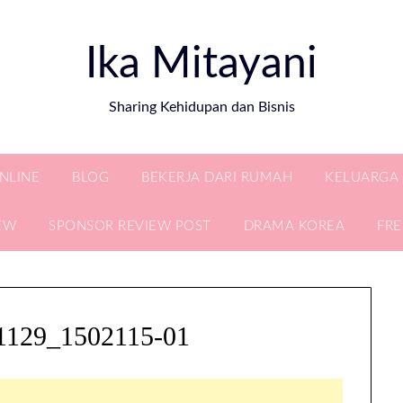
Ika Mitayani
Sharing Kehidupan dan Bisnis
ONLINE
BLOG
BEKERJA DARI RUMAH
KELUARGA
EW
SPONSOR REVIEW POST
DRAMA KOREA
FR
51129_1502115-01