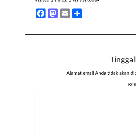
Visited 1 times, 1 visit(s) today
Facebook
Mastodon
Email
Share
Tinggal
Alamat email Anda tidak akan di
KO