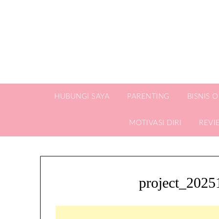
HUBUNGI SAYA
PARENTING
BISNIS 
MOTIVASI DIRI
REVI
project_202