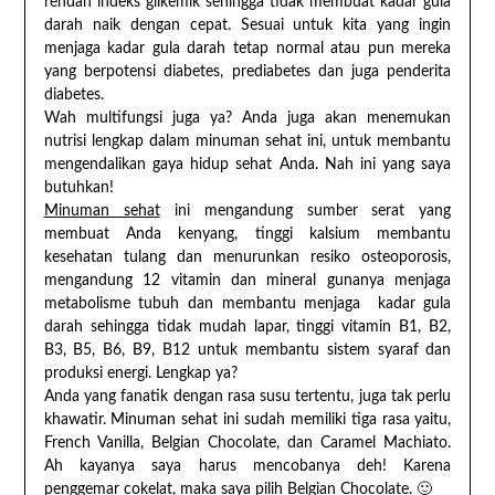
rendah indeks glikemik sehingga tidak membuat kadar gula
darah naik dengan cepat. Sesuai untuk kita yang ingin
menjaga kadar gula darah tetap normal atau pun mereka
yang berpotensi diabetes, prediabetes dan juga penderita
diabetes.
Wah multifungsi juga ya? Anda juga akan menemukan
nutrisi lengkap dalam minuman sehat ini, untuk membantu
mengendalikan gaya hidup sehat Anda. Nah ini yang saya
butuhkan!
Minuman sehat
ini mengandung sumber serat yang
membuat Anda kenyang, tinggi kalsium membantu
kesehatan tulang dan menurunkan resiko osteoporosis,
mengandung 12 vitamin dan mineral gunanya menjaga
metabolisme tubuh dan membantu menjaga kadar gula
darah sehingga tidak mudah lapar, tinggi vitamin B1, B2,
B3, B5, B6, B9, B12 untuk membantu sistem syaraf dan
produksi energi. Lengkap ya?
Anda yang fanatik dengan rasa susu tertentu, juga tak perlu
khawatir. Minuman sehat ini sudah memiliki tiga rasa yaitu,
French Vanilla, Belgian Chocolate, dan Caramel Machiato.
Ah kayanya saya harus mencobanya deh! Karena
penggemar cokelat, maka saya pilih Belgian Chocolate. 🙂