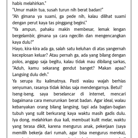
habis melahirkan.”
“Umur makin tua, susah turun nih berat badan!”
“Ah gimana ya suami, ga pede nih, kalau dilihat suami
dengan perut kaya tas pinggang begini.”
“Ya ampun, pahaku makin membesar, lemak lengan
bergelambir, gimana ya cara ngecilin dan mengencangkan
kaya dulu?”
Hayo, kira-kira ada ga, salah satu keluhan di atas yangernah
keceplosan keluar? Atau pernah ga, ada yang bilang dengan
polos, anggap saja begitu, kalau tidak mau dibilang sarkas,
“Aduh, kamu sekarang gendut banget? Makan apaa?
Langsing dulu deh.”
Ya serupa itu kalimatnya. Pasti walau wajah berhias
senyuman, rasanya tidak ikhlas saja mendengarnya. Betul?
Iseng-iseng, saya berselancar di internet, mencari
bagaimana cara menurunkan berat badan. Agar ideal, walau
kebanyakan orang bilang langsing, tapi ada bagian-bagian
tubuh yang sulit berkurang kaya waktu masih gadis dulu.
Iya dong, melahirkan dua kali, membuat kulit melar, waktu
yang terasa dikit, karena mengurus anak, pekerjaan (saya
memilih bekerja dari rumah, agar bisa mengurus mereka),