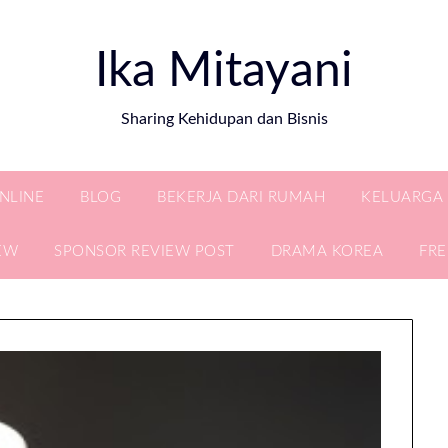
Ika Mitayani
Sharing Kehidupan dan Bisnis
ONLINE
BLOG
BEKERJA DARI RUMAH
KELUARGA
EW
SPONSOR REVIEW POST
DRAMA KOREA
FR