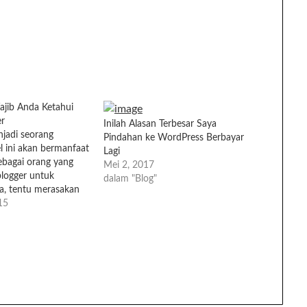
ajib Anda Ketahui
r
Inilah Alasan Terbesar Saya
jadi seorang
Pindahan ke WordPress Berbayar
el ini akan bermanfaat
Lagi
ebagai orang yang
Mei 2, 2017
blogger untuk
dalam "Blog"
a, tentu merasakan
Bagaimana mulai
15
memakai platform
 cara agar artikel
n disuka orang. Hal
mi. Saya juga
t saya ingin berbagi…