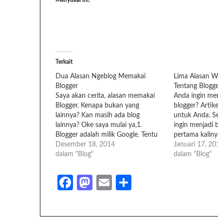
Terkait
Dua Alasan Ngeblog Memakai
Lima Alasan W
Blogger
Tentang Blogge
Saya akan cerita, alasan memakai
Anda ingin men
Blogger. Kenapa bukan yang
blogger? Artik
lainnya? Kan masih ada blog
untuk Anda. S
lainnya? Oke saya mulai ya,1.
ingin menjadi 
Blogger adalah milik Google. Tentu
pertama kaliny
akan ada prioritas agar artikel di
Desember 18, 2014
kebingungan. 
Januari 17, 20
blogger akan lebih mudah tampil di
dalam "Blog"
ngeblog. Mau 
dalam "Blog"
Google.2. Blogger sangat mudah
apa? Bagaimana
dipergunakan dan dipelajari. Bahkan
karya Anda aka
Facebook
Mastodon
Email
Share
pemasangan domain dari Blogger
ini wajar diala
juga tidak…
mengalami, nia