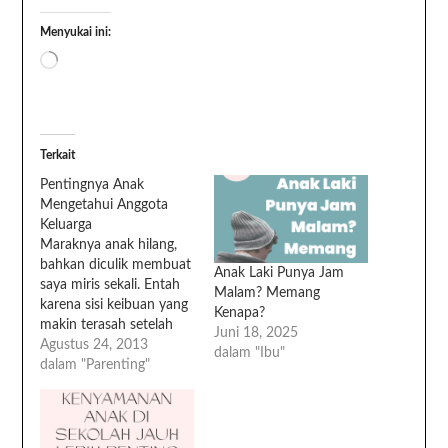
Menyukai ini:
Terkait
Pentingnya Anak
Mengetahui Anggota
Keluarga
Maraknya anak hilang,
bahkan diculik membuat
Anak Laki Punya Jam
saya miris sekali. Entah
Malam? Memang
karena sisi keibuan yang
Kenapa?
makin terasah setelah
Juni 18, 2025
memiliki buah hati. Anak
Agustus 24, 2013
dalam "Ibu"
pertama saya Gemael
dalam "Parenting"
Feroz Putra Kadavi,
sangat hafal namanya,
adek, aku dan suami,
serta alamat rumah, dan