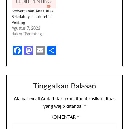
menyusul nomer telepon
kami. Saya mendidiknya,
Kenyamanan Anak Atas
dengan mengajari
Sekolahnya Jauh Lebih
mengingat secara pelan-
Penting
pelan sejak…
Agustus 7, 2022
dalam "Parenting"
Facebook
Mastodon
Email
Share
Tinggalkan Balasan
Alamat email Anda tidak akan dipublikasikan.
Ruas
yang wajib ditandai
*
KOMENTAR
*