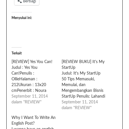
Berbagi
Menyukai ini:
Terkait
[REVIEW] Yes You Can!
[REVIEW BUKU] It's My
Judul : Yes You
StartUp
Can!Penulis :
Judul: It's My StartUp
OllieHalaman :
50 Tips Memasuki,
212Ukuran : 13x20
Memulai, dan
cmPenerbit : Noura
Mengembangkan Bisnis
BooksReview: Apa yang
September 11, 2014
StartUp Penulis: Lahandi
membuat saya tertarik
dalam "REVIEW"
Baskoro Penerbit:
September 11, 2014
membaca buku ini?
Metagraf Imprint Tiga
dalam "REVIEW"
Awalnya, karena nama
Serangkai Hal 174; 21
Why I Want To Write An
penulis buku ini. Nama
cm Buku Bisnis dan
English Post?
Ollie sudah tak asing di
Inspirasi Review: