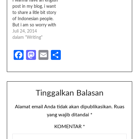
I wanna have an english
telinga saya. Penulis lebih
Awalnya saya tak berniat
post in my blog, i want
dari 20 buku, pengusaha
membeli buku apa pun
to share a litle bit story
bisnis onlie, dan masih
hari itu. Tapi saat melihat
of Indonesian people.
banyak aktivitas lainnya.
cover yang eye catching,
But i am so worry with
…
saya pun tergoda.
my grammar. I never
Juli 24, 2014
Judulnya…
practise my english for a
dalam "Writing"
long time. I worry, if
there is people will judge
Facebook
Mastodon
Email
Share
me. I know its wrong,…
Tinggalkan Balasan
Alamat email Anda tidak akan dipublikasikan.
Ruas
yang wajib ditandai
*
KOMENTAR
*