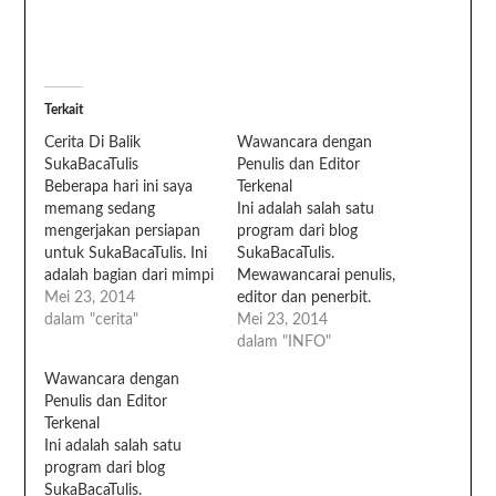
Terkait
Cerita Di Balik
Wawancara dengan
SukaBacaTulis
Penulis dan Editor
Beberapa hari ini saya
Terkenal
memang sedang
Ini adalah salah satu
mengerjakan persiapan
program dari blog
untuk SukaBacaTulis. Ini
SukaBacaTulis.
adalah bagian dari mimpi
Mewawancarai penulis,
saya yang tertunda
Mei 23, 2014
editor dan penerbit.
sekian lama. Entah
dalam "cerita"
Mereka yang sudah
Mei 23, 2014
kenapa awal tahun
malang melintang di
dalam "INFO"
kemarin saya mencoret-
dunia perbukuan. Penulis
Wawancara dengan
coret daftar keinginan
produktif dan best seller,
Penulis dan Editor
secara terperinci.
Editor handal yang
Terkenal
Ajaibnya, Februari, suami
tangannya menghasilkan
Ini adalah salah satu
yang hanya tahu, saya
penulis dan buku keren.
program dari blog
ingin punya toko buku,
Penerbit yang bisa
SukaBacaTulis.