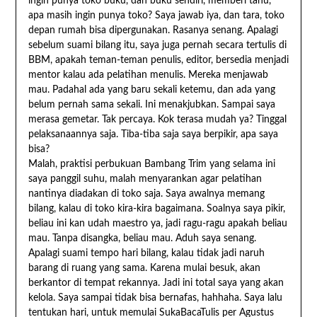
ingin punya toko buku, dan buku sendiri, memberi tahu,
apa masih ingin punya toko? Saya jawab iya, dan tara, toko
depan rumah bisa dipergunakan. Rasanya senang. Apalagi
sebelum suami bilang itu, saya juga pernah secara tertulis di
BBM, apakah teman-teman penulis, editor, bersedia menjadi
mentor kalau ada pelatihan menulis. Mereka menjawab
mau. Padahal ada yang baru sekali ketemu, dan ada yang
belum pernah sama sekali. Ini menakjubkan. Sampai saya
merasa gemetar. Tak percaya. Kok terasa mudah ya? Tinggal
pelaksanaannya saja. Tiba-tiba saja saya berpikir, apa saya
bisa?
Malah, praktisi perbukuan Bambang Trim yang selama ini
saya panggil suhu, malah menyarankan agar pelatihan
nantinya diadakan di toko saja. Saya awalnya memang
bilang, kalau di toko kira-kira bagaimana. Soalnya saya pikir,
beliau ini kan udah maestro ya, jadi ragu-ragu apakah beliau
mau. Tanpa disangka, beliau mau. Aduh saya senang.
Apalagi suami tempo hari bilang, kalau tidak jadi naruh
barang di ruang yang sama. Karena mulai besuk, akan
berkantor di tempat rekannya. Jadi ini total saya yang akan
kelola. Saya sampai tidak bisa bernafas, hahhaha. Saya lalu
tentukan hari, untuk memulai SukaBacaTulis per Agustus