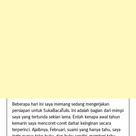
Beberapa hari ini saya memang sedang mengerjakan
persiapan untuk SukaBacaTulis. Ini adalah bagian dari mimpi
saya yang tertunda sekian lama. Entah kenapa awal tahun
kemarin saya mencoret-coret daftar keinginan secara
terperinci. Ajaibnya, Februari, suami yang hanya tahu, saya