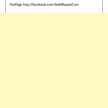
FanPage http://facebook.com/IkaMitayaniCom