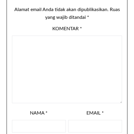
toko online adalah
memberi…
Alamat email Anda tidak akan dipublikasikan.
Ruas
yang wajib ditandai
*
KOMENTAR
*
NAMA
*
EMAIL
*