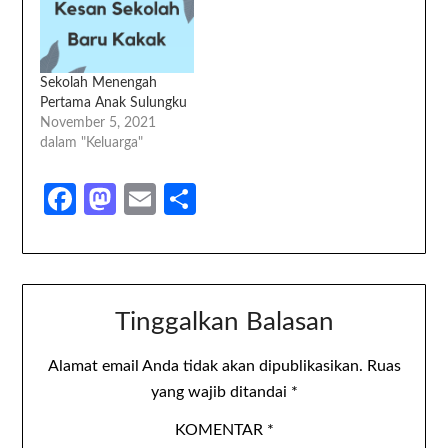
semoga berhasil ya :) 1.
Sering mengubah
password, minimal
sebulan sekali 2. Ubah
Sekolah Menengah
password dengan
Pertama Anak Sulungku
melakukan log out…
November 5, 2021
dalam "Keluarga"
Facebook
Mastodon
Email
Share
Tinggalkan Balasan
Alamat email Anda tidak akan dipublikasikan.
Ruas
yang wajib ditandai
*
KOMENTAR
*