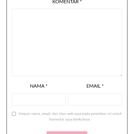
KOMENTAR
*
NAMA
*
EMAIL
*
Simpan nama, email, dan situs web saya pada peramban ini untuk
komentar saya berikutnya.