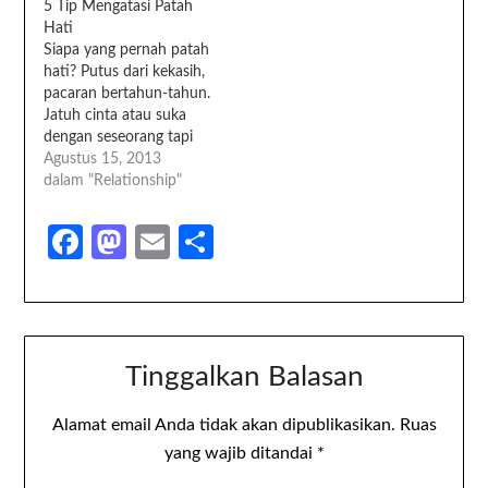
5 Tip Mengatasi Patah
Hati
Siapa yang pernah patah
hati? Putus dari kekasih,
pacaran bertahun-tahun.
Jatuh cinta atau suka
dengan seseorang tapi
orangnya malah pacaran
Agustus 15, 2013
dengan orang lain. Atau
dalam "Relationship"
mencintai seseorang
diam-diam hingga
Facebook
Mastodon
Email
Share
kesempatan
mengutarakan
menghilang. Siapa tahu
masih ada lagi lainnya?
Patah hati memang
tidak enak. Benar kata
Tinggalkan Balasan
orang, makan pun jadi
pahit. Jantung…
Alamat email Anda tidak akan dipublikasikan.
Ruas
yang wajib ditandai
*