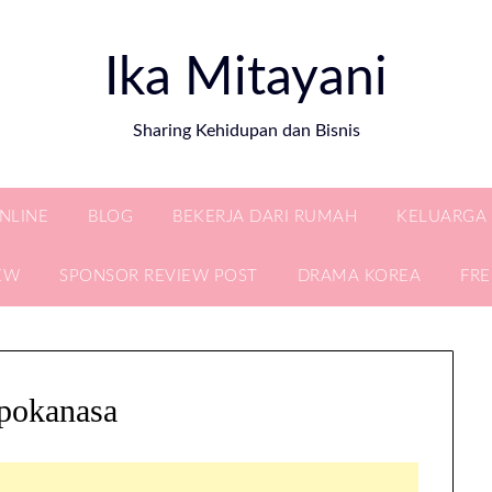
Ika Mitayani
Sharing Kehidupan dan Bisnis
ONLINE
BLOG
BEKERJA DARI RUMAH
KELUARGA
EW
SPONSOR REVIEW POST
DRAMA KOREA
FR
pokanasa