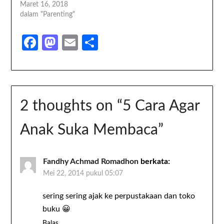
yang tergolong tidak…
Maret 16, 2018
dalam "Parenting"
Facebook
Mastodon
Email
Share
2 thoughts on “
5 Cara Agar
Anak Suka Membaca
”
Fandhy Achmad Romadhon
berkata:
Mei 22, 2014 pukul 05:07
sering sering ajak ke perpustakaan dan toko
buku 😀
Balas