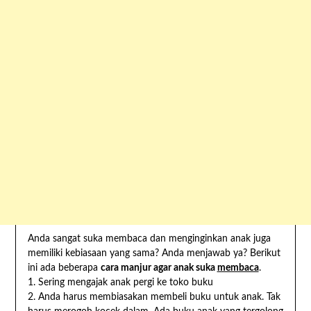
Anda sangat suka membaca dan menginginkan anak juga
memiliki kebiasaan yang sama? Anda menjawab ya? Berikut
ini ada beberapa
cara
manjur
agar
anak
suka
membaca
.
1. Sering mengajak anak pergi ke toko buku
2. Anda harus membiasakan membeli buku untuk anak. Tak