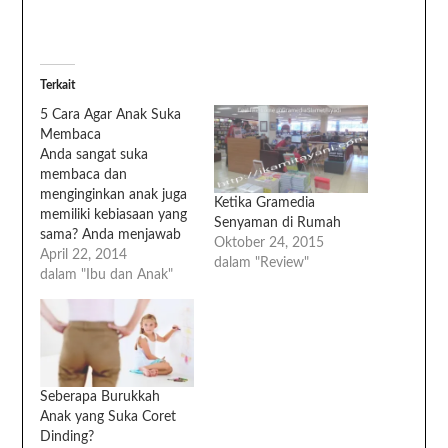
Terkait
5 Cara Agar Anak Suka
Membaca
Anda sangat suka
membaca dan
menginginkan anak juga
Ketika Gramedia
memiliki kebiasaan yang
Senyaman di Rumah
sama? Anda menjawab
Oktober 24, 2015
ya? Berikut ini ada
April 22, 2014
dalam "Review"
beberapa cara manjur
dalam "Ibu dan Anak"
agar anak suka
membaca.1. Sering
mengajak anak pergi ke
toko buku2. Anda harus
membiasakan membeli
buku untuk anak. Tak
Seberapa Burukkah
harus merogoh kocek
Anak yang Suka Coret
dalam. Ada buku anak
Dinding?