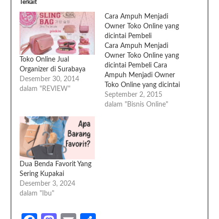
Terkait
Cara Ampuh Menjadi
Owner Toko Online yang
dicintai Pembeli
Cara Ampuh Menjadi
Owner Toko Online yang
Toko Online Jual
dicintai Pembeli Cara
Organizer di Surabaya
Ampuh Menjadi Owner
Desember 30, 2014
Toko Online yang dicintai
dalam "REVIEW"
Pembeli Saya senang
September 2, 2015
dunia toko online
dalam "Bisnis Online"
semakin ramai. Banyak
orang yang sudah
familiar dengan toko
online dan semakin
banyak yang berbelanja
online tanpa rasa takut
Dua Benda Favorit Yang
juga khawatir. Saya
Sering Kupakai
sendiri juga berbelanja
Desember 3, 2024
online sejak…
dalam "Ibu"