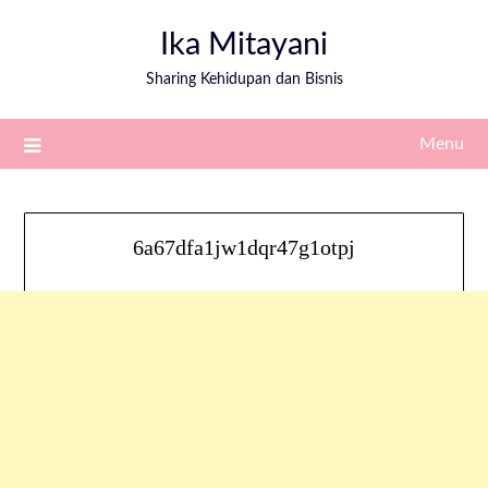
Ika Mitayani
Sharing Kehidupan dan Bisnis
Menu
6a67dfa1jw1dqr47g1otpj