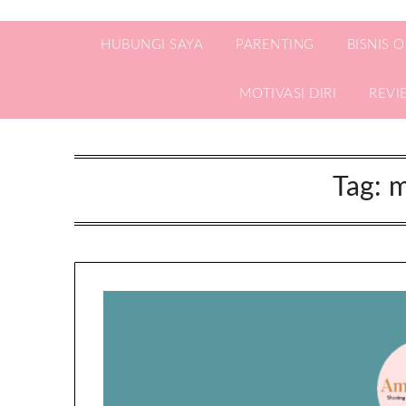
HUBUNGI SAYA
PARENTING
BISNIS 
MOTIVASI DIRI
REVI
Tag:
m