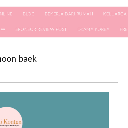
ONLINE
BLOG
BEKERJA DARI RUMAH
KELUARGA
EW
SPONSOR REVIEW POST
DRAMA KOREA
FR
oon baek