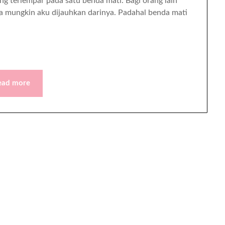
g terlempar pada satu benda mati. Bagi orang lain
sa mungkin aku dijauhkan darinya. Padahal benda mati
ead more