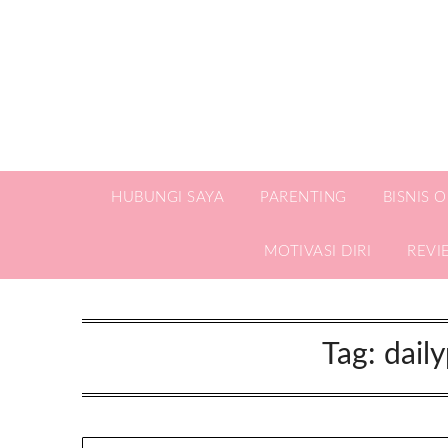
HUBUNGI SAYA
PARENTING
BISNIS 
MOTIVASI DIRI
REVI
Tag:
dail