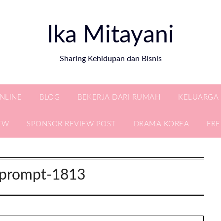
Ika Mitayani
Sharing Kehidupan dan Bisnis
ONLINE
BLOG
BEKERJA DARI RUMAH
KELUARGA
EW
SPONSOR REVIEW POST
DRAMA KOREA
FR
yprompt-1813