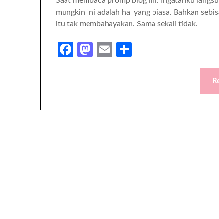
Saat membaca promp blog ini. Ingatanku langsun
mungkin ini adalah hal yang biasa. Bahkan sebi
itu tak membahayakan. Sama sekali tidak.
Facebook
Mastodon
Email
Share
R