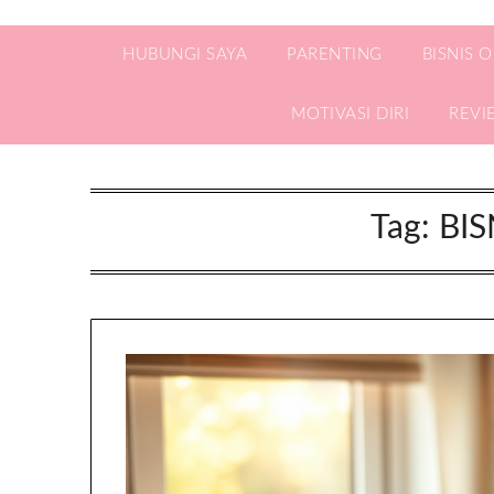
HUBUNGI SAYA
PARENTING
BISNIS 
MOTIVASI DIRI
REVI
Tag:
BIS