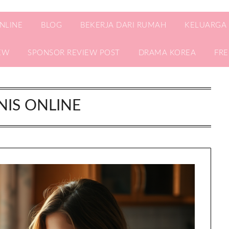
ONLINE
BLOG
BEKERJA DARI RUMAH
KELUARGA
EW
SPONSOR REVIEW POST
DRAMA KOREA
FR
NIS ONLINE