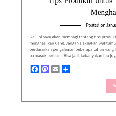
Tips Produktif untuk
Mengha
Posted on
Janu
Kali ini saya akan membagi tentang tips produkt
menghasilkan uang. Jangan sia-siakan waktumu. H
berdasarkan pengalaman beberapa tahun yang lal
termasuk berhasil. Bisa jadi, kebanyakan ibu ju
Facebook
Mastodon
Email
Share
R