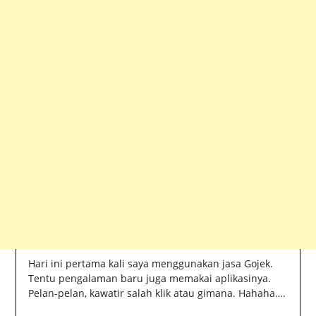
Hari ini pertama kali saya menggunakan jasa Gojek.
Tentu pengalaman baru juga memakai aplikasinya.
Pelan-pelan, kawatir salah klik atau gimana. Hahaha….