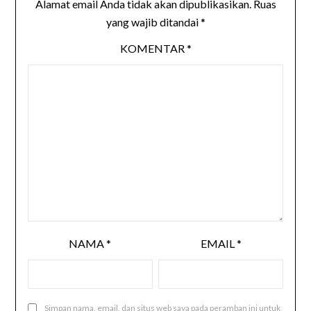
Alamat email Anda tidak akan dipublikasikan.
Ruas
yang wajib ditandai
*
KOMENTAR
*
NAMA
*
EMAIL
*
Simpan nama, email, dan situs web saya pada peramban ini untuk